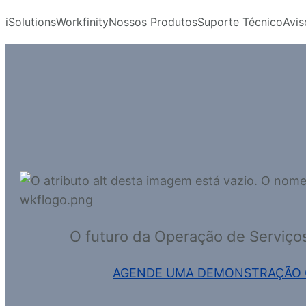
iSolutions
Workfinity
Nossos Produtos
Suporte Técnico
Avis
O futuro da Operação de Serviço
AGENDE UMA DEMONSTRAÇÃO 